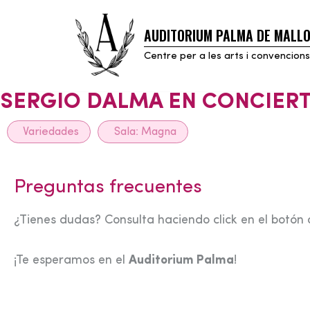
AUDITORIUM PALMA DE MALL
Skip
to
Centre per a les arts i convencions
content
SERGIO DALMA EN CONCIER
Variedades
Sala:
Magna
Preguntas frecuentes
¿Tienes dudas? Consulta haciendo click en el botón 
¡Te esperamos en el
Auditorium Palma
!