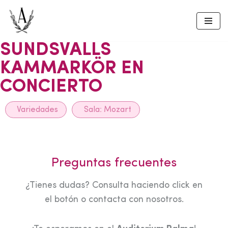
Skip
to
SUNDSVALLS
content
KAMMARKÖR EN
CONCIERTO
Variedades
Sala:
Mozart
Preguntas frecuentes
¿Tienes dudas? Consulta haciendo click en
el botón o contacta con nosotros.