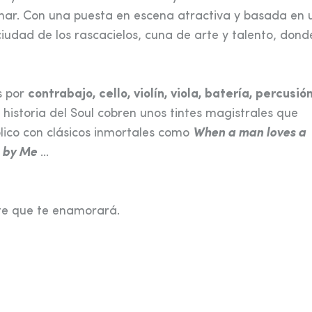
har. Con una puesta en escena atractiva y basada en 
ciudad de los rascacielos, cuna de arte y talento, dond
s por
contrabajo, cello, violín, viola, batería, percusión
historia del Soul cobren unos tintes magistrales que
blico con clásicos inmortales como
When a man loves a
d by Me
…
nte que te enamorará.