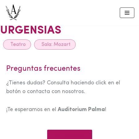
Skip
to
URGENSIAS
content
Teatro
Sala:
Mozart
Preguntas frecuentes
¿Tienes dudas? Consulta haciendo click en el
botón o contacta con nosotros.
¡Te esperamos en el
Auditorium Palma
!
Ver preguntas