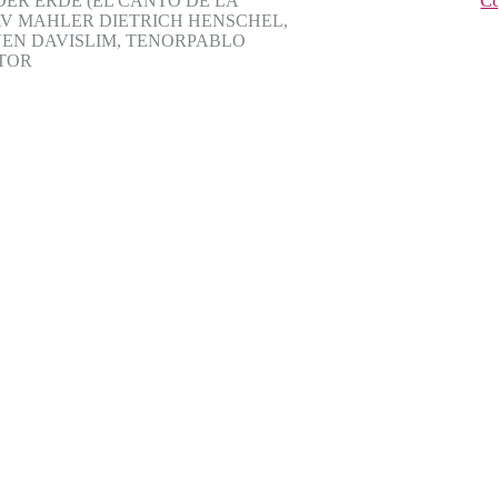
DER ERDE (EL CANTO DE LA
Co
AV MAHLER DIETRICH HENSCHEL,
EN DAVISLIM, TENORPABLO
CTOR