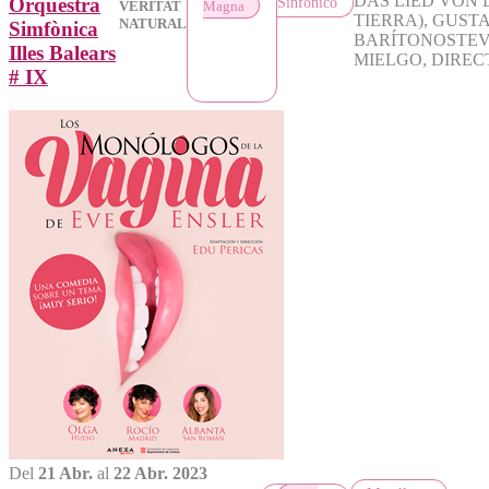
DAS LIED VON 
Orquestra
Sinfónico
Magna
VERITAT
TIERRA), GUST
NATURAL
Simfònica
BARÍTONOSTEV
Illes Balears
MIELGO, DIRE
# IX
Del
21 Abr.
al
22 Abr. 2023