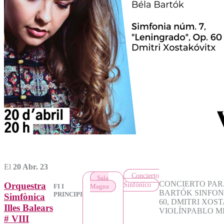
El
20 Abr. 23
Concierto
Sala
CONCIERTO PARA 
Orquestra
Sinfónico
Magna
FI I
BARTÓK SINFONÍ
PRINCIPI
Simfònica
60, DMITRI XO
Illes Balears
VIOLÍNPABLO M
# VIII