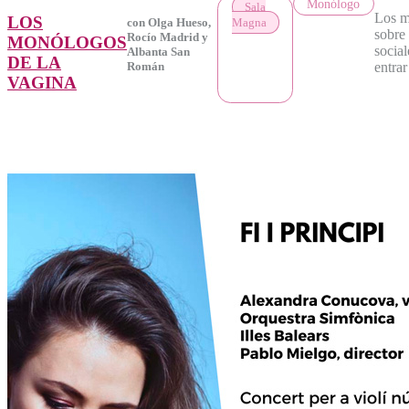
Monólogo
Sala
Los m
LOS
Magna
con Olga Hueso,
sobre 
Rocío Madrid y
MONÓLOGOS
social
Albanta San
DE LA
entrar
Román
VAGINA