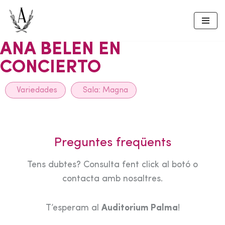
Skip
to
ANA BELEN EN
content
CONCIERTO
Variedades
Sala:
Magna
Preguntes freqüents
Tens dubtes? Consulta fent click al botó o
contacta amb nosaltres.
T’esperam al
Auditorium Palma
!