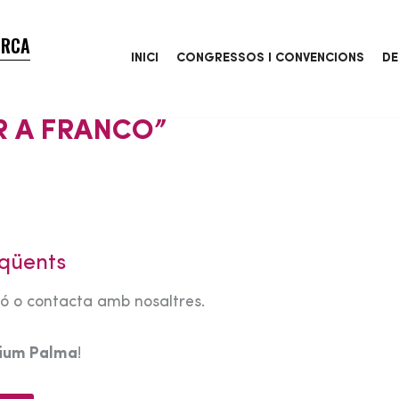
ORCA
INICI
CONGRESSOS I CONVENCIONS
DE
R A FRANCO”
qüents
tó o contacta amb nosaltres.
rium Palma
!