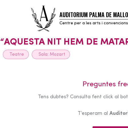
AUDITORIUM PALMA DE MALL
Skip
to
Centre per a les arts i convencions
content
“AQUESTA NIT HEM DE MATA
Teatre
Sala:
Mozart
Preguntes fre
Tens dubtes? Consulta fent click al bo
T’esperam al
Audito