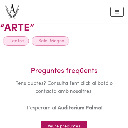
Skip
to
“ARTE”
content
Teatre
Sala:
Magna
Preguntes freqüents
Tens dubtes? Consulta fent click al botó o
contacta amb nosaltres.
T’esperam al
Auditorium Palma
!
Veure preguntes