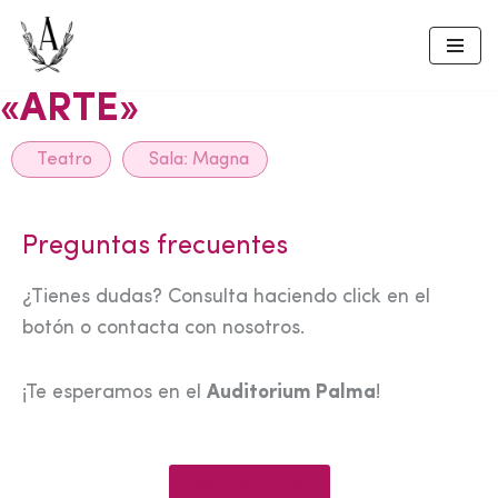
Skip
to
«ARTE»
content
Teatro
Sala:
Magna
Preguntas frecuentes
¿Tienes dudas? Consulta haciendo click en el
botón o contacta con nosotros.
¡Te esperamos en el
Auditorium Palma
!
Ver preguntas