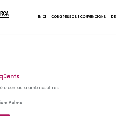
ORCA
INICI
CONGRESSOS I CONVENCIONS
DE
qüents
tó o contacta amb nosaltres.
rium Palma
!