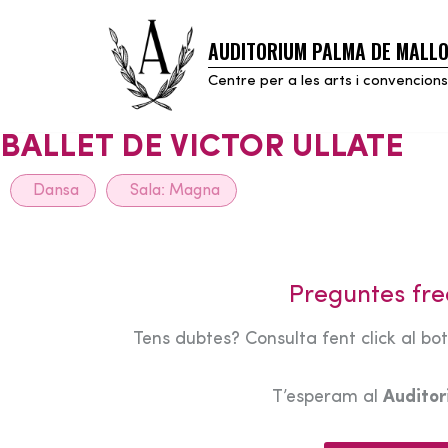
AUDITORIUM PALMA DE MALL
Skip
to
Centre per a les arts i convencions
content
BALLET DE VICTOR ULLATE
Dansa
Sala:
Magna
Preguntes fre
Tens dubtes? Consulta fent click al bo
T’esperam al
Audito