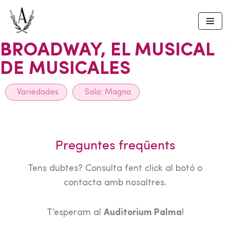
Skip
to
BROADWAY, EL MUSICAL
content
DE MUSICALES
Variedades
Sala:
Magna
Preguntes freqüents
Tens dubtes? Consulta fent click al botó o
contacta amb nosaltres.
T’esperam al
Auditorium Palma
!