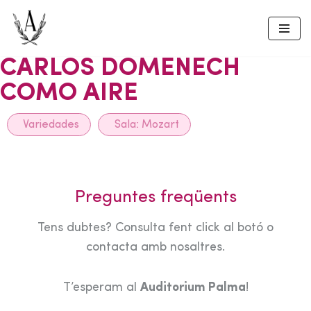
Skip
to
CARLOS DOMENECH
content
COMO AIRE
Variedades
Sala:
Mozart
Preguntes freqüents
Tens dubtes? Consulta fent click al botó o
contacta amb nosaltres.
T’esperam al
Auditorium Palma
!