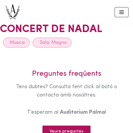
Skip
to
CONCERT DE NADAL
content
Musica
Sala:
Magna
Preguntes freqüents
Tens dubtes? Consulta fent click al botó o
contacta amb nosaltres.
T’esperam al
Auditorium Palma
!
Veure preguntes