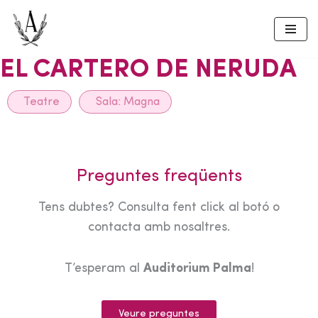
Skip
to
EL CARTERO DE NERUDA
content
Teatre
Sala:
Magna
Preguntes freqüents
Tens dubtes? Consulta fent click al botó o
contacta amb nosaltres.
T’esperam al
Auditorium Palma
!
Veure preguntes