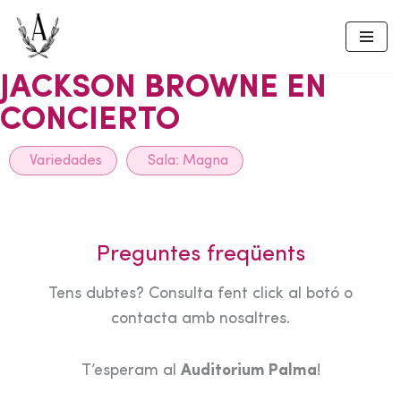
Skip
to
JACKSON BROWNE EN
content
CONCIERTO
Variedades
Sala:
Magna
Preguntes freqüents
Tens dubtes? Consulta fent click al botó o
contacta amb nosaltres.
T’esperam al
Auditorium Palma
!