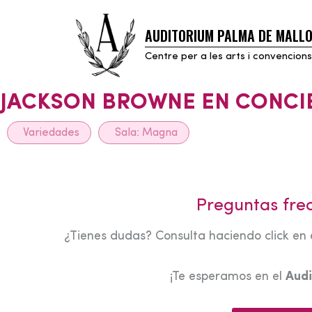
AUDITORIUM PALMA DE MALL
Skip
to
Centre per a les arts i convencions
content
JACKSON BROWNE EN CONCI
Variedades
Sala:
Magna
Preguntas fre
¿Tienes dudas? Consulta haciendo click en 
¡Te esperamos en el
Audi