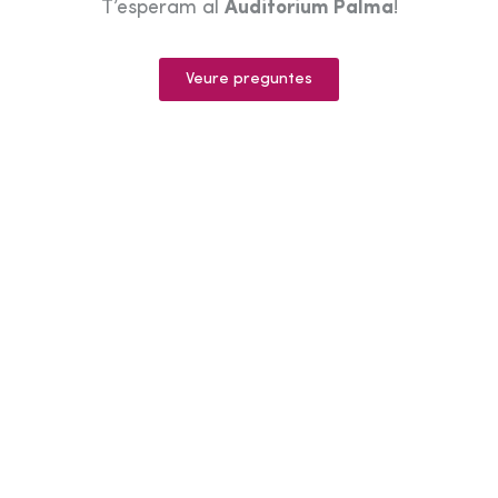
T’esperam al
Auditorium Palma
!
Veure preguntes