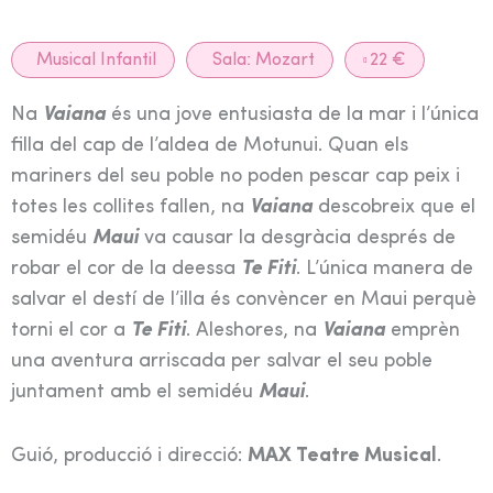
Musical Infantil
Sala:
Mozart
22 €
Na
Vaiana
és una jove entusiasta de la mar i l’única
filla del cap de l’aldea de Motunui. Quan els
mariners del seu poble no poden pescar cap peix i
totes les collites fallen, na
Vaiana
descobreix que el
semidéu
Maui
va causar la desgràcia després de
robar el cor de la deessa
Te Fiti
. L’única manera de
salvar el destí de l’illa és convèncer en Maui perquè
torni el cor a
Te Fiti
. Aleshores, na
Vaiana
emprèn
una aventura arriscada per salvar el seu poble
juntament amb el semidéu
Maui
.
Guió, producció i direcció:
MAX Teatre Musical
.