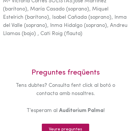
Mª Victoria Cortés SOLISTAS:José Martínez
(barítono), María Casado (soprano), Miquel
Estelrich (barítono), Isabel Cañada (soprano), Inma
del Valle (soprano), Inma Hidalgo (soprano), Andreu
Llamas (bajo) , Cati Roig (flauta)
Preguntes freqüents
Tens dubtes? Consulta fent click al botó o
contacta amb nosaltres.
T’esperam al
Auditorium Palma
!
Veure preguntes