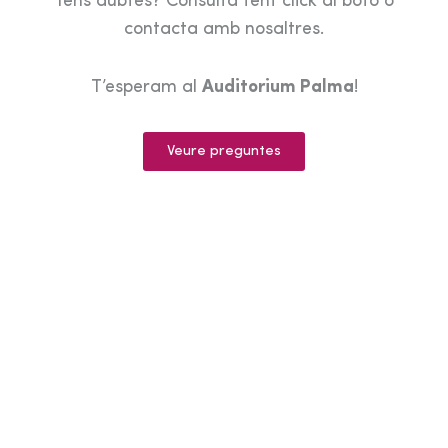
Tens dubtes? Consulta fent click al botó o
contacta amb nosaltres.
T’esperam al
Auditorium Palma
!
Veure preguntes