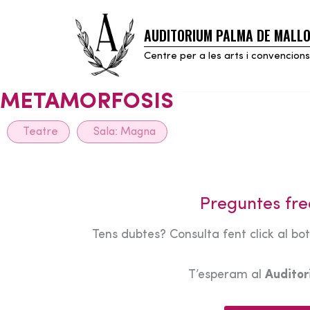
AUDITORIUM PALMA DE MALL
Skip
to
Centre per a les arts i convencions
content
METAMORFOSIS
Teatre
Sala:
Magna
Preguntes fre
Tens dubtes? Consulta fent click al bo
T’esperam al
Audito