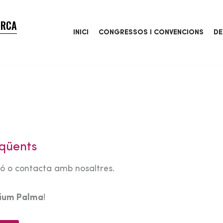
ORCA
INICI
CONGRESSOS I CONVENCIONS
DE
qüents
tó o contacta amb nosaltres.
rium Palma
!