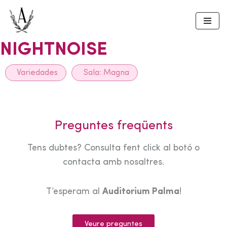
Skip
to
NIGHTNOISE
content
Variedades
Sala:
Magna
Preguntes freqüents
Tens dubtes? Consulta fent click al botó o
contacta amb nosaltres.
T’esperam al
Auditorium Palma
!
Veure preguntes