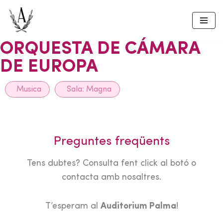
Skip
to
ORQUESTA DE CÁMARA
content
DE EUROPA
Musica
Sala:
Magna
Preguntes freqüents
Tens dubtes? Consulta fent click al botó o
contacta amb nosaltres.
T’esperam al
Auditorium Palma
!