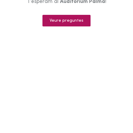
T’esperam al
Auditorium Palma
!
Veure preguntes