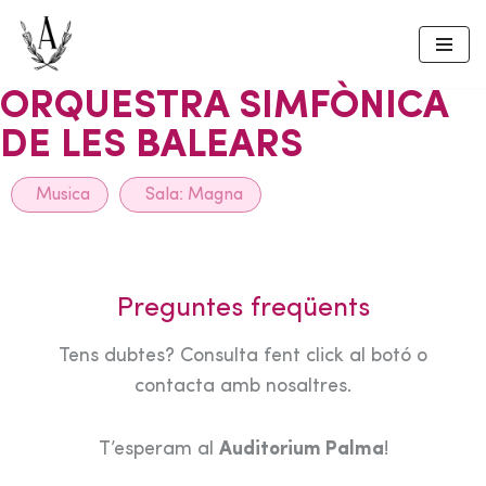
Skip
to
ORQUESTRA SIMFÒNICA
content
DE LES BALEARS
Musica
Sala:
Magna
Preguntes freqüents
Tens dubtes? Consulta fent click al botó o
contacta amb nosaltres.
T’esperam al
Auditorium Palma
!