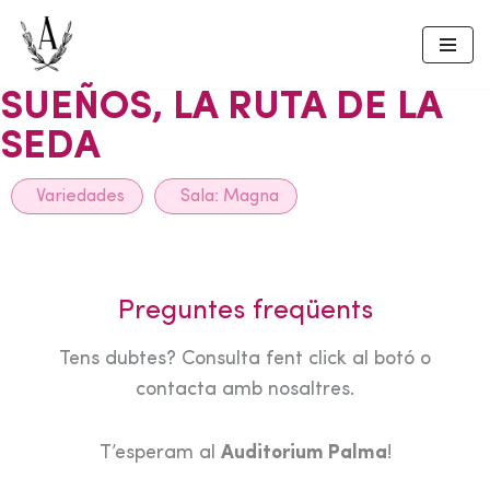
Skip
to
SUEÑOS, LA RUTA DE LA
content
SEDA
Variedades
Sala:
Magna
Preguntes freqüents
Tens dubtes? Consulta fent click al botó o
contacta amb nosaltres.
T’esperam al
Auditorium Palma
!