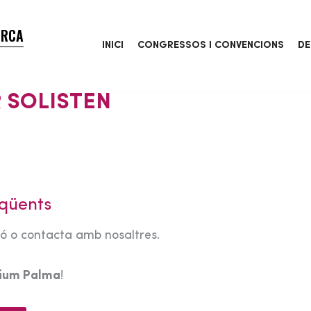
ORCA
INICI
CONGRESSOS I CONVENCIONS
DE
 SOLISTEN
qüents
tó o contacta amb nosaltres.
rium Palma
!