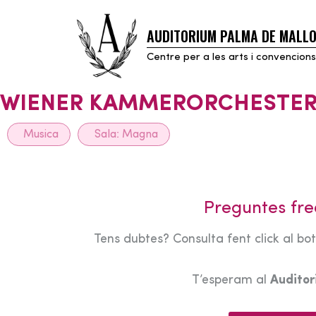
AUDITORIUM PALMA DE MALL
Skip
to
Centre per a les arts i convencions
content
WIENER KAMMERORCHESTER
Musica
Sala:
Magna
Preguntes fre
Tens dubtes? Consulta fent click al bo
T’esperam al
Audito