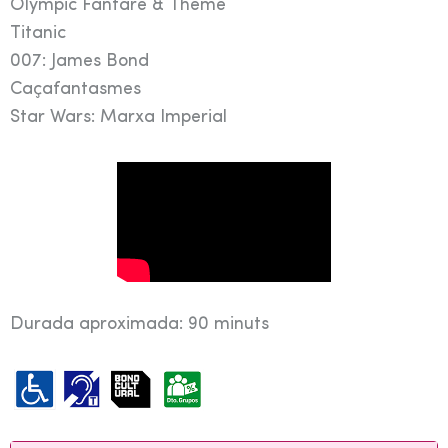
Olympic Fanfare & Theme
Titanic
007: James Bond
Caçafantasmes
Star Wars: Marxa Imperial
Durada aproximada: 90 minuts