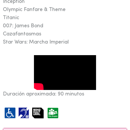
Inception
Olympic Fanfare & Theme
Titanic
007: James Bond
Cazafantasmas
Star Wars: Marcha Imperial
Duración aproximada: 90 minutos