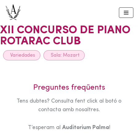
Skip
to
XII CONCURSO DE PIANO
content
ROTARAC CLUB
Variedades
Sala:
Mozart
Preguntes freqüents
Tens dubtes? Consulta fent click al botó o
contacta amb nosaltres.
T’esperam al
Auditorium Palma
!