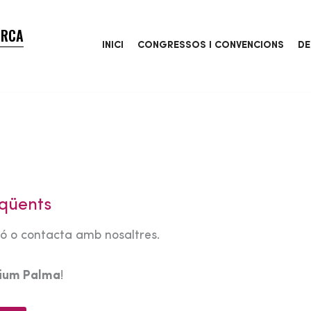
ORCA
INICI
CONGRESSOS I CONVENCIONS
DE
qüents
tó o contacta amb nosaltres.
rium Palma
!