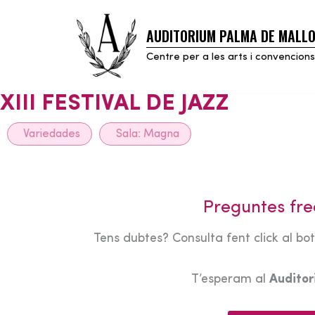
AUDITORIUM PALMA DE MALL
Skip
to
Centre per a les arts i convencions
content
XIII FESTIVAL DE JAZZ
Variedades
Sala:
Magna
Preguntes fre
Tens dubtes? Consulta fent click al bo
T’esperam al
Audito