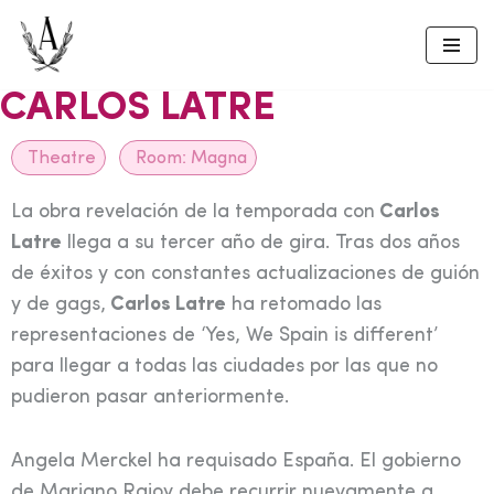
Skip
to
CARLOS LATRE
content
Theatre
Room:
Magna
La obra revelación de la temporada con
Carlos
Latre
llega a su tercer año de gira. Tras dos años
de éxitos y con constantes actualizaciones de guión
y de gags,
Carlos Latre
ha retomado las
representaciones de ‘Yes, We Spain is different’
para llegar a todas las ciudades por las que no
pudieron pasar anteriormente.
Angela Merckel ha requisado España. El gobierno
de Mariano Rajoy debe recurrir nuevamente a