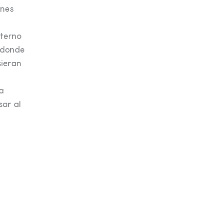
ones
eterno
, donde
sieran
a
sar al