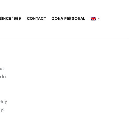
SINCE 1969
CONTACT
ZONA PERSONAL
os
ado
e y
y: