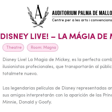
AUDITORIUM PALMA DE MALL
Skip
to
Centre per a les arts i convencions
content
DISNEY LIVE! – LA MÁGIA DE
Theatre
Room:
Magna
Disney Live! La Magia de Mickey, es la perfecta combi
ilusionistas profecionales, que transportarán al públ
totalmete nuevo.
Las legendarias películas de Disney representadas a
sus amigos interpretarán con la aparición de las Pri
Minnie, Donald y Goofy.