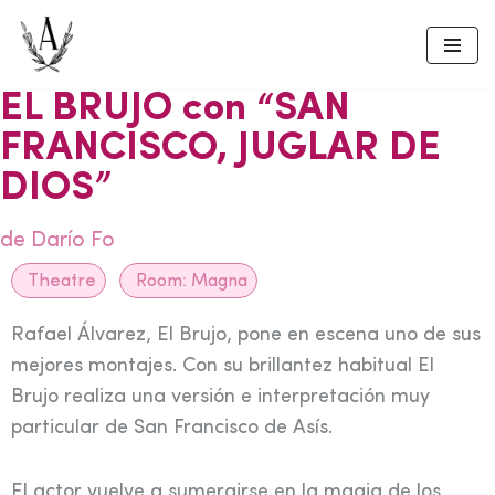
Skip
to
EL BRUJO con “SAN
content
FRANCISCO, JUGLAR DE
DIOS”
de Darío Fo
Theatre
Room:
Magna
Rafael Álvarez, El Brujo, pone en escena uno de sus
mejores montajes. Con su brillantez habitual El
Brujo realiza una versión e interpretación muy
particular de San Francisco de Asís.
El actor vuelve a sumergirse en la magia de los