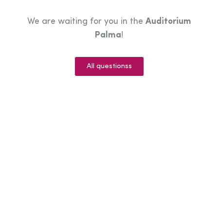
We are waiting for you in the
Auditorium
Palma
!
All questionss