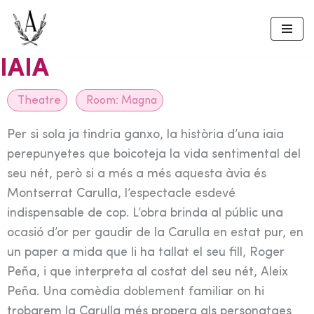
Skip
to
IAIA
content
Theatre
Room:
Magna
Per si sola ja tindria ganxo, la història d’una iaia
perepunyetes que boicoteja la vida sentimental del
seu nét, però si a més a més aquesta àvia és
Montserrat Carulla, l’espectacle esdevé
indispensable de cop. L’obra brinda al públic una
ocasió d’or per gaudir de la Carulla en estat pur, en
un paper a mida que li ha tallat el seu fill, Roger
Peña, i que interpreta al costat del seu nét, Aleix
Peña. Una comèdia doblement familiar on hi
trobarem la Carulla més propera als personatges