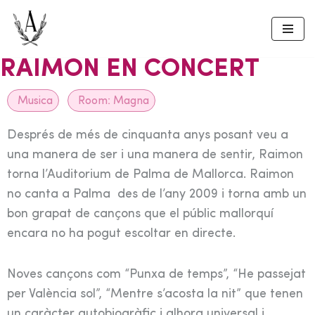
Skip
to
RAIMON EN CONCERT
content
Musica
Room:
Magna
Després de més de cinquanta anys posant veu a
una manera de ser i una manera de sentir, Raimon
torna l’Auditorium de Palma de Mallorca. Raimon
no canta a Palma des de l’any 2009 i torna amb un
bon grapat de cançons que el públic mallorquí
encara no ha pogut escoltar en directe.
Noves cançons com “Punxa de temps”, “He passejat
per València sol”, “Mentre s’acosta la nit” que tenen
un caràcter autobiogràfic i alhora universal i