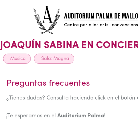
AUDITORIUM PALMA DE MALL
Skip
to
Centre per a les arts i convencions
content
JOAQUÍN SABINA EN CONCIE
Musica
Sala:
Magna
Preguntas frecuentes
¿Tienes dudas? Consulta haciendo click en el botón 
¡Te esperamos en el
Auditorium Palma
!