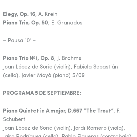
Elegy, Op. 16
, A. Krein
Piano Trio, Op. 50
, E. Granados
– Pausa 10’ –
Piano Trio Nº1, Op. 8
, J. Brahms
Joan López de Soria (violín), Fabiola Sebastián
(cello), Javier Moyà (piano) 5/09
PROGRAMA 5 DE SEPTIEMBRE:
Piano Quintet in A major, D.667 “The Trout”
, F.
Schubert
Joan López de Soria (violín), Jordi Romero (viola),
Jairo Rodríguez (cello), Pablo Figueras (contrabajo),