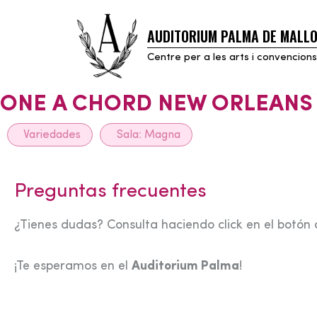
AUDITORIUM PALMA DE MALL
Skip
to
Centre per a les arts i convencions
content
ONE A CHORD NEW ORLEANS
Variedades
Sala:
Magna
Preguntas frecuentes
¿Tienes dudas? Consulta haciendo click en el botón 
¡Te esperamos en el
Auditorium Palma
!