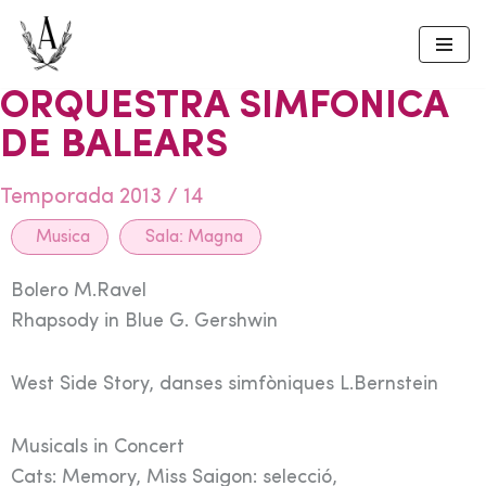
Skip
to
ORQUESTRA SIMFONICA
content
DE BALEARS
Temporada 2013 / 14
Musica
Sala:
Magna
Bolero M.Ravel
Rhapsody in Blue G. Gershwin
West Side Story, danses simfòniques L.Bernstein
Musicals in Concert
Cats: Memory, Miss Saigon: selecció,