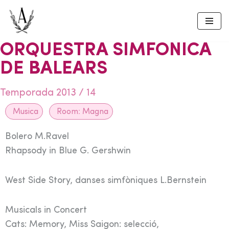
Skip
to
ORQUESTRA SIMFONICA
content
DE BALEARS
Temporada 2013 / 14
Musica
Room:
Magna
Bolero M.Ravel
Rhapsody in Blue G. Gershwin
West Side Story, danses simfòniques L.Bernstein
Musicals in Concert
Cats: Memory, Miss Saigon: selecció,