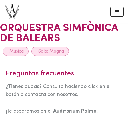
Skip
to
ORQUESTRA SIMFÒNICA
content
DE BALEARS
Musica
Sala:
Magna
Preguntas frecuentes
¿Tienes dudas? Consulta haciendo click en el
botón o contacta con nosotros.
¡Te esperamos en el
Auditorium Palma
!