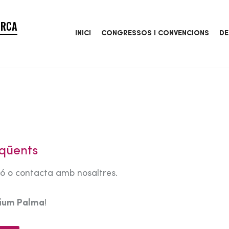
ORCA
INICI
CONGRESSOS I CONVENCIONS
DE
qüents
tó o contacta amb nosaltres.
rium Palma
!