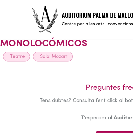
AUDITORIUM PALMA DE MALL
Skip
to
Centre per a les arts i convencions
content
MONOLOCÓMICOS
Teatre
Sala:
Mozart
Preguntes fre
Tens dubtes? Consulta fent click al bo
T’esperam al
Audito