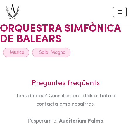
Skip
to
ORQUESTRA SIMFÒNICA
content
DE BALEARS
Musica
Sala:
Magna
Preguntes freqüents
Tens dubtes? Consulta fent click al botó o
contacta amb nosaltres.
T’esperam al
Auditorium Palma
!