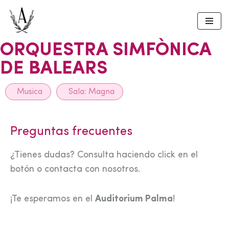
Skip
to
ORQUESTRA SIMFÒNICA
content
DE BALEARS
Musica
Sala:
Magna
Preguntas frecuentes
¿Tienes dudas? Consulta haciendo click en el
botón o contacta con nosotros.
¡Te esperamos en el
Auditorium Palma
!