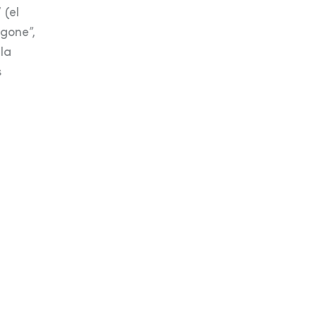
 (el
 gone”,
la
s