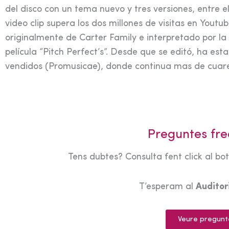
del disco con un tema nuevo y tres versiones, entre ell
video clip supera los dos millones de visitas en Yout
originalmente de Carter Family e interpretado por l
película “Pitch Perfect’s”. Desde que se editó, ha est
vendidos (Promusicae), donde continua mas de cuar
Preguntes fre
Tens dubtes? Consulta fent click al bo
T’esperam al
Audito
Veure pregunt